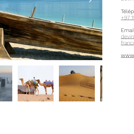
Télé
+97 
Email
devin
fran
www.