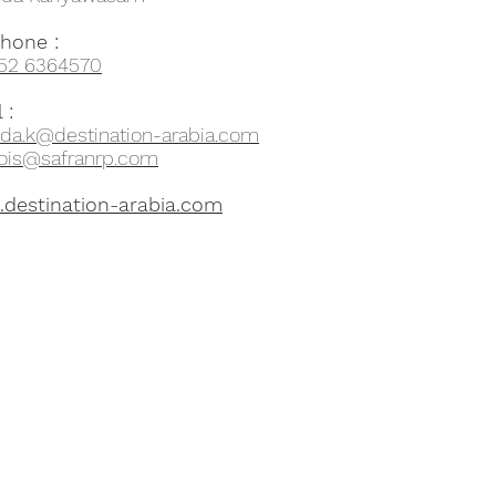
phone :
152 6364570
 :
da.k@destination-arabia.com
cois@safranrp.com
destination-arabia.com