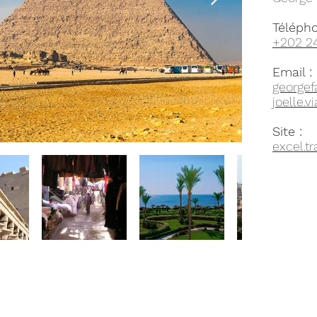
Télépho
+202 24
Email :
georgef
joelle.
Site :
excel.tr