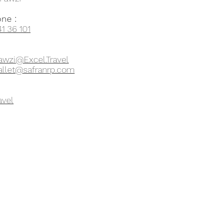
ne :
1 36 101
awzi@Excel.Travel
viallet@safranrp.com
avel