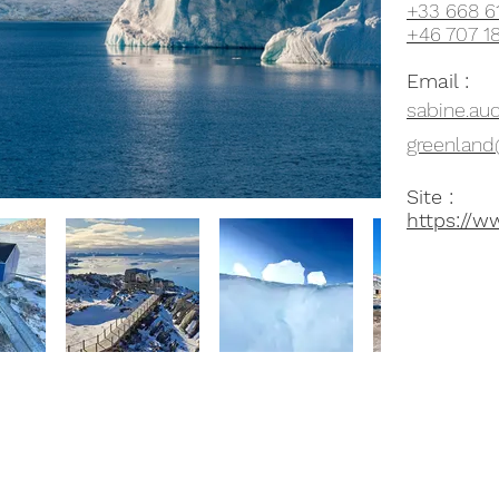
+33 668 6
+46 707 1
Email :
sabine.au
greenlan
Site :
https://w