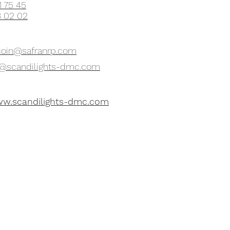
1 75 45
8 02 02
coin@safranrp.com
d@scandilights-dmc.com
ww.scandilights-dmc.com